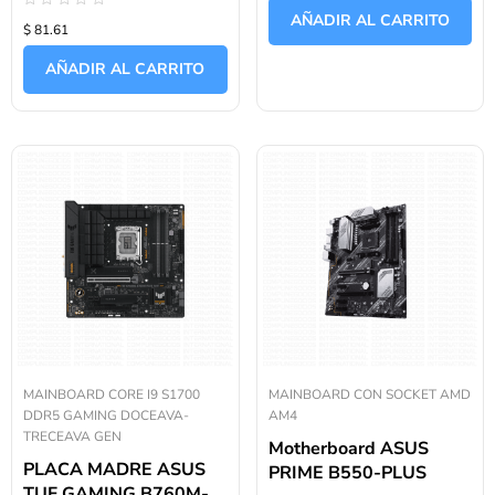
de
AÑADIR AL CARRITO
Valorado
5
$ 81.61
con
0
de
AÑADIR AL CARRITO
5
MAINBOARD CORE I9 S1700
MAINBOARD CON SOCKET AMD
DDR5 GAMING DOCEAVA-
AM4
TRECEAVA GEN
Motherboard ASUS
PLACA MADRE ASUS
PRIME B550-PLUS
TUF GAMING B760M-