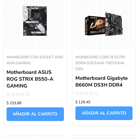
MAINBOARD CON SOCKET AMD
MAINBOARD CORE I9 S1700
AM4 GAMING
DDR4 DOCEAVA-TRECEAVA
GEN
Motherboard ASUS
Motherboard Gigabyte
ROG STRIX B550-A
B660M DS3H DDR4
GAMING
Valorado
Valorado
$ 129.45
$ 233.88
con
con
0
0
de
de
AÑADIR AL CARRITO
AÑADIR AL CARRITO
5
5