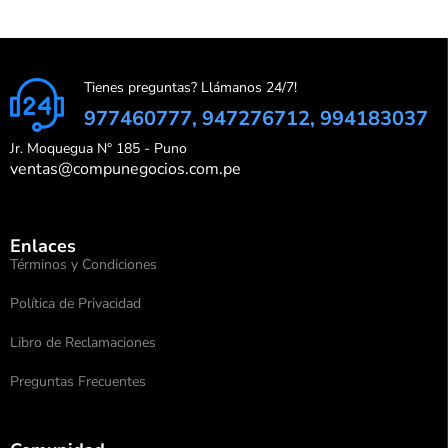
Tienes preguntas? Llámanos 24/7!
977460777, 947276712, 994183037
Jr. Moquegua N° 185 - Puno
ventas@compunegocios.com.pe
Enlaces
Términos y Condiciones
Política de Privacidad
Libro de Reclamaciones
Preguntas Frecuentes