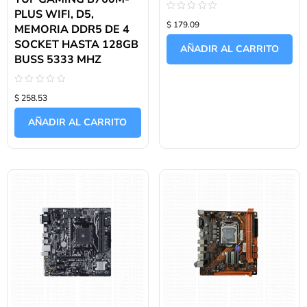
PLUS WIFI, D5,
Valorado
$ 179.09
con
MEMORIA DDR5 DE 4
0
SOCKET HASTA 128GB
de
AÑADIR AL CARRITO
5
BUSS 5333 MHZ
Valorado
$ 258.53
con
0
de
AÑADIR AL CARRITO
5