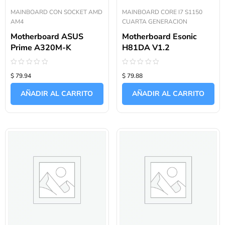
MAINBOARD CON SOCKET AMD
MAINBOARD CORE I7 S1150
AM4
CUARTA GENERACION
Motherboard ASUS
Motherboard Esonic
Prime A320M-K
H81DA V1.2
Valorado
Valorado
$ 79.94
$ 79.88
con
con
0
0
de
de
AÑADIR AL CARRITO
AÑADIR AL CARRITO
5
5