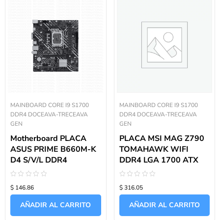
MAINBOARD CORE I9 S1700
MAINBOARD CORE I9 S1700
DDR4 DOCEAVA-TRECEAVA
DDR4 DOCEAVA-TRECEAVA
GEN
GEN
Motherboard PLACA
PLACA MSI MAG Z790
ASUS PRIME B660M-K
TOMAHAWK WIFI
D4 S/V/L DDR4
DDR4 LGA 1700 ATX
Valorado
Valorado
$ 146.86
$ 316.05
con
con
0
0
de
de
AÑADIR AL CARRITO
AÑADIR AL CARRITO
5
5