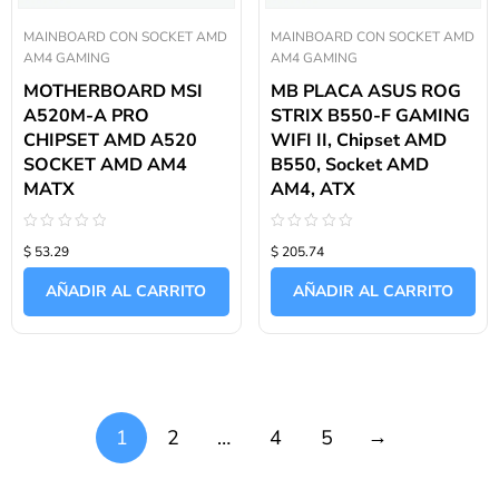
MAINBOARD CON SOCKET AMD
MAINBOARD CON SOCKET AMD
AM4 GAMING
AM4 GAMING
MOTHERBOARD MSI
MB PLACA ASUS ROG
A520M-A PRO
STRIX B550-F GAMING
CHIPSET AMD A520
WIFI II, Chipset AMD
SOCKET AMD AM4
B550, Socket AMD
MATX
AM4, ATX
Valorado
Valorado
$ 53.29
$ 205.74
con
con
0
0
de
de
AÑADIR AL CARRITO
AÑADIR AL CARRITO
5
5
→
1
2
…
4
5