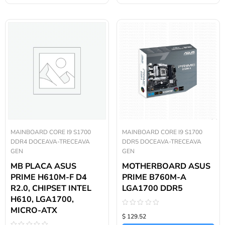
MAINBOARD CORE I9 S1700
MAINBOARD CORE I9 S1700
DDR4 DOCEAVA-TRECEAVA
DDR5 DOCEAVA-TRECEAVA
GEN
GEN
MB PLACA ASUS
MOTHERBOARD ASUS
PRIME H610M-F D4
PRIME B760M-A
R2.0, CHIPSET INTEL
LGA1700 DDR5
H610, LGA1700,
MICRO-ATX
Valorado
$ 129.52
con
0