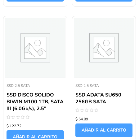
SSD 2.5 SATA
SSD 2.5 SATA
SSD DISCO SOLIDO
SSD ADATA SU650
BIWIN M100 1TB, SATA
256GB SATA
III (6.0Gb/s), 2.5″
Valorado
$ 54.89
con
Valorado
0
$ 122.72
con
de
AÑADIR AL CARRITO
0
5
de
AÑADIR AL CARRITO
5