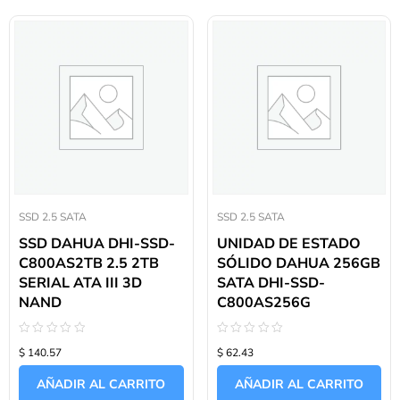
SSD 2.5 SATA
SSD 2.5 SATA
SSD DAHUA DHI-SSD-
UNIDAD DE ESTADO
C800AS2TB 2.5 2TB
SÓLIDO DAHUA 256GB
SERIAL ATA III 3D
SATA DHI-SSD-
NAND
C800AS256G
Valorado
Valorado
$ 140.57
$ 62.43
con
con
0
0
de
de
AÑADIR AL CARRITO
AÑADIR AL CARRITO
5
5