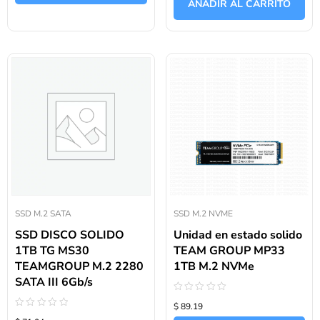
AÑADIR AL CARRITO
5
SSD M.2 SATA
SSD M.2 NVME
SSD DISCO SOLIDO
Unidad en estado solido
1TB TG MS30
TEAM GROUP MP33
TEAMGROUP M.2 2280
1TB M.2 NVMe
SATA III 6Gb/s
Valorado
$ 89.19
con
Valorado
0