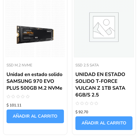
SSD M.2 NVME
SSD 2.5 SATA
Unidad en estado solido
UNIDAD EN ESTADO
SAMSUNG 970 EVO
SOLIDO T-FORCE
PLUS 500GB M.2 NVMe
VULCAN Z 1TB SATA
6GB/S 2.5
Valorado
$ 101.11
con
Valorado
0
$ 92.70
con
de
AÑADIR AL CARRITO
0
5
de
AÑADIR AL CARRITO
5