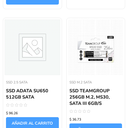
SSD 2.5 SATA
SSD M.2 SATA
SSD ADATA SU650
SSD TEAMGROUP
512GB SATA
256GB M.2, MS30,
SATA III 6GB/S
Valorado
$ 96.26
con
Valorado
0
$ 36.73
con
de
AÑADIR AL CARRITO
0
5
de