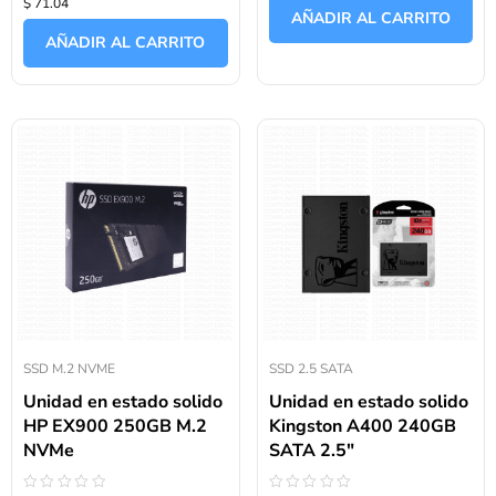
$ 71.04
con
de
AÑADIR AL CARRITO
0
5
de
AÑADIR AL CARRITO
5
SSD M.2 NVME
SSD 2.5 SATA
Unidad en estado solido
Unidad en estado solido
HP EX900 250GB M.2
Kingston A400 240GB
NVMe
SATA 2.5″