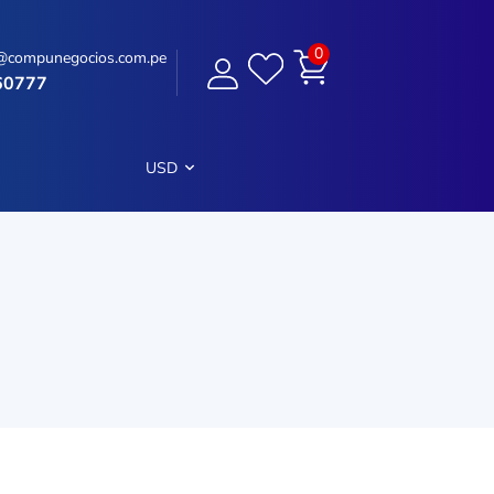
0
@compunegocios.com.pe
60777
USD