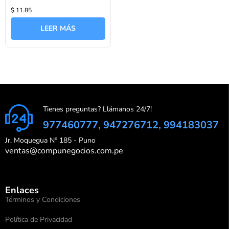
Valorado
$ 11.85
con
0
de
LEER MÁS
5
Tienes preguntas? Llámanos 24/7!
977460777, 947276712, 994183037
Jr. Moquegua N° 185 - Puno
ventas@compunegocios.com.pe
Enlaces
Términos y Condiciones
Política de Privacidad