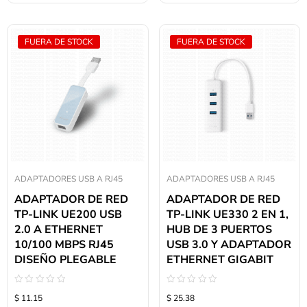
FUERA DE STOCK
FUERA DE STOCK
ADAPTADORES USB A RJ45
ADAPTADORES USB A RJ45
ADAPTADOR DE RED
ADAPTADOR DE RED
TP-LINK UE200 USB
TP-LINK UE330 2 EN 1,
2.0 A ETHERNET
HUB DE 3 PUERTOS
10/100 MBPS RJ45
USB 3.0 Y ADAPTADOR
DISEÑO PLEGABLE
ETHERNET GIGABIT
Valorado
Valorado
$ 11.15
$ 25.38
con
con
0
0