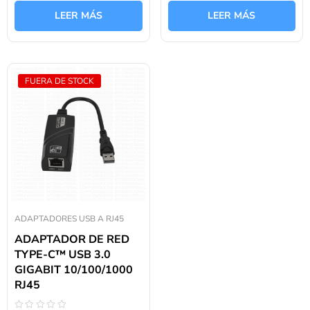
de
de
LEER MÁS
LEER MÁS
5
5
FUERA DE STOCK
ADAPTADORES USB A RJ45
ADAPTADOR DE RED
TYPE-C™ USB 3.0
GIGABIT 10/100/1000
RJ45