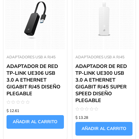
ADAPTADORES USB A RJ45
ADAPTADORES USB A RJ45
ADAPTADOR DE RED
ADAPTADOR DE RED
TP-LINK UE306 USB
TP-LINK UE300 USB
3.0 A ETHERNET
3.0 A ETHERNET
GIGABIT RJ45 DISEÑO
GIGABIT RJ45 SUPER
PLEGABLE
SPEED DISEÑO
PLEGABLE
Valorado
$ 12.61
con
Valorado
0
$ 13.28
con
de
AÑADIR AL CARRITO
0
5
de
AÑADIR AL CARRITO
5