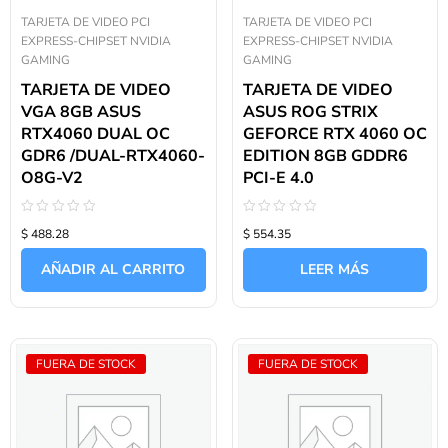
TARJETA DE VIDEO PCI
TARJETA DE VIDEO PCI
EXPRESS-CHIPSET NVIDIA
EXPRESS-CHIPSET NVIDIA
GAMING
GAMING
TARJETA DE VIDEO
TARJETA DE VIDEO
VGA 8GB ASUS
ASUS ROG STRIX
RTX4060 DUAL OC
GEFORCE RTX 4060 OC
GDR6 /DUAL-RTX4060-
EDITION 8GB GDDR6
O8G-V2
PCI-E 4.0
Valorado
Valorado
$ 488.28
$ 554.35
con
con
0
0
de
de
AÑADIR AL CARRITO
LEER MÁS
5
5
FUERA DE STOCK
FUERA DE STOCK