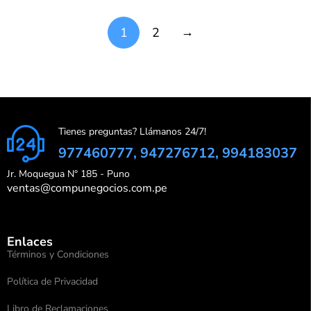
→
1
2
Tienes preguntas? Llámanos 24/7!
977460777, 947276712, 994183037
Jr. Moquegua N° 185 - Puno
ventas@compunegocios.com.pe
Enlaces
Términos y Condiciones
Política de Privacidad
Libro de Reclamaciones