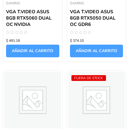
GAMING
GAMING
VGA T.VIDEO ASUS
VGA T.VIDEO ASUS
8GB RTX5060 DUAL
8GB RTX5050 DUAL
OC NVIDIA
OC GDR6
Valorado
Valorado
$ 491.18
$ 374.10
con
con
0
0
de
de
AÑADIR AL CARRITO
AÑADIR AL CARRITO
5
5
FUERA DE STOCK