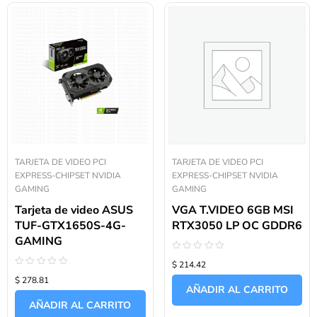
TARJETA DE VIDEO PCI
TARJETA DE VIDEO PCI
EXPRESS-CHIPSET NVIDIA
EXPRESS-CHIPSET NVIDIA
GAMING
GAMING
Tarjeta de video ASUS
VGA T.VIDEO 6GB MSI
TUF-GTX1650S-4G-
RTX3050 LP OC GDDR6
GAMING
Valorado
$ 214.42
con
Valorado
0
$ 278.81
con
de
AÑADIR AL CARRITO
0
5
de
AÑADIR AL CARRITO
5