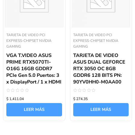
TARJETA DE VIDEO PCI
TARJETA DE VIDEO PCI
EXPRESS-CHIPSET NVIDIA
EXPRESS-CHIPSET NVIDIA
GAMING
GAMING
VGA T.VIDEO ASUS
TARJETA DE VIDEO
PRIME RTX5070TI-
ASUS DUAL GEFORCE
O16G 16GB GDDR7
RTX 3050 OC 8GB
PCIe Gen 5.0 Puertos: 3
GDDR6 128 BITS PN:
x DisplayPort / 1 x HDMI
90YV0HH0-M0AA00
Valorado
Valorado
$ 1,411.04
$ 274.35
con
con
0
0
de
de
LEER MÁS
LEER MÁS
5
5