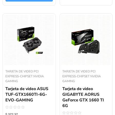
TARJETA DE VIDEO PCI
TARJETA DE VIDEO PCI
EXPRESS-CHIPSET NVIDIA
EXPRESS-CHIPSET NVIDIA
GAMING
GAMING
Tarjeta de video ASUS
Tarjeta de video
TUF-GTX1660TI-6G-
GIGABYTE AORUS
EVO-GAMING
GeForce GTX 1660 TI
6G
Valorado
$ 372.37
con