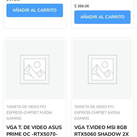
Valorado
0
$ 386.06
con
de
AÑADIR AL CARRITO
0
5
de
AÑADIR AL CARRITO
5
TARJETA DE VIDEO PCI
TARJETA DE VIDEO PCI
EXPRESS-CHIPSET NVIDIA
EXPRESS-CHIPSET NVIDIA
GAMING
GAMING
VGA T. DE VIDEO ASUS
VGA T.VIDEO MSI 8GB
PRIME OC -RTX5070-
RTX5060 SHADOW 2X