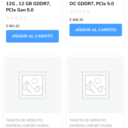
12G , 12 GB GDDR7,
OC GDDR7, PCIe 5.0
PCIe Gen 5.0
Valorado
$ 466.30
con
Valorado
0
$ 961.61
con
de
AÑADIR AL CARRITO
0
5
de
AÑADIR AL CARRITO
5
TARJETA DE VIDEO PCI
TARJETA DE VIDEO PCI
EXPRESS-CHIPSET NVIDIA
EXPRESS-CHIPSET NVIDIA