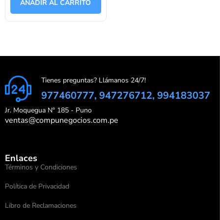
AÑADIR AL CARRITO
5
Tienes preguntas? Llámanos 24/7!
977460777, 947276712, 994183037
Jr. Moquegua N° 185 - Puno
ventas@compunegocios.com.pe
Enlaces
Términos y Condiciones
Política de Privacidad
Libro de Reclamaciones