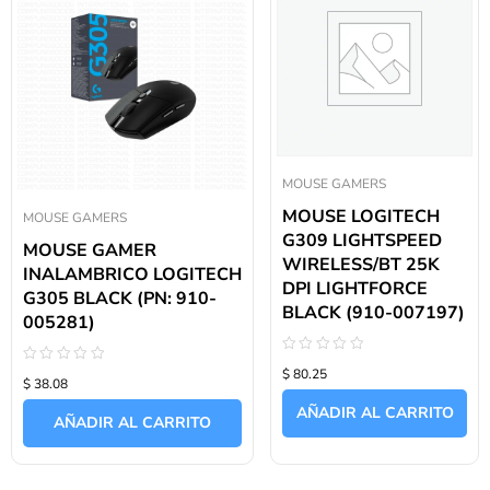
MOUSE GAMERS
MOUSE LOGITECH
MOUSE GAMERS
G309 LIGHTSPEED
MOUSE GAMER
WIRELESS/BT 25K
INALAMBRICO LOGITECH
DPI LIGHTFORCE
G305 BLACK (PN: 910-
BLACK (910-007197)
005281)
Valorado
Valorado
$ 80.25
con
$ 38.08
con
0
0
de
AÑADIR AL CARRITO
de
5
AÑADIR AL CARRITO
5