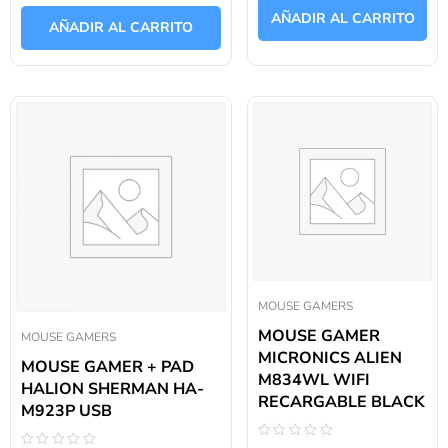
0
de
AÑADIR AL CARRITO
de
5
AÑADIR AL CARRITO
5
MOUSE GAMERS
MOUSE GAMER
MOUSE GAMERS
MICRONICS ALIEN
MOUSE GAMER + PAD
M834WL WIFI
HALION SHERMAN HA-
RECARGABLE BLACK
M923P USB
Valorado