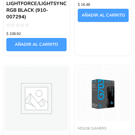
Valorado
LIGHTFORCE/LIGHTSYNC
$ 16.46
con
0
RGB BLACK (910-
de
AÑADIR AL CARRITO
007294)
5
Valorado
$ 108.92
con
0
de
AÑADIR AL CARRITO
5
MOUSE GAMERS