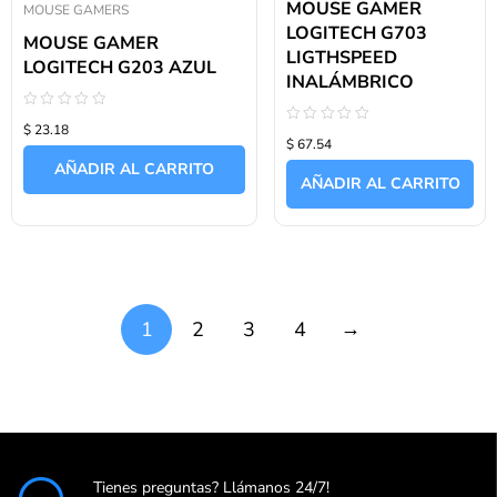
MOUSE GAMER
MOUSE GAMERS
LOGITECH G703
MOUSE GAMER
LIGTHSPEED
LOGITECH G203 AZUL
INALÁMBRICO
Valorado
$ 23.18
con
Valorado
$ 67.54
0
con
de
0
AÑADIR AL CARRITO
5
de
AÑADIR AL CARRITO
5
→
1
2
3
4
Tienes preguntas? Llámanos 24/7!