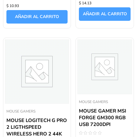
Valorado
$ 14.13
con
$ 10.93
con
0
0
de
AÑADIR AL CARRITO
de
5
AÑADIR AL CARRITO
5
MOUSE GAMERS
MOUSE GAMER MSI
MOUSE GAMERS
FORGE GM300 RGB
MOUSE LOGITECH G PRO
USB 7200DPI
2 LIGTHSPEED
WIRELESS HERO 2 44K