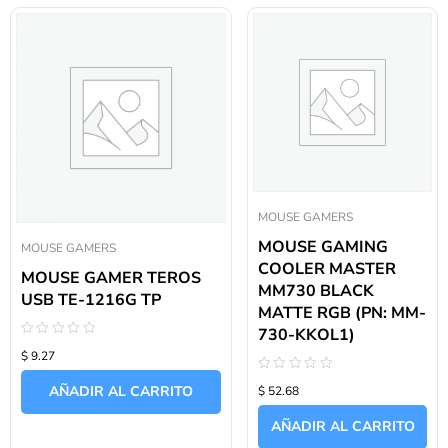
MOUSE GAMERS
MOUSE GAMING
MOUSE GAMERS
COOLER MASTER
MOUSE GAMER TEROS
MM730 BLACK
USB TE-1216G TP
MATTE RGB (PN: MM-
730-KKOL1)
Valorado
$ 9.27
con
0
Valorado
de
AÑADIR AL CARRITO
$ 52.68
con
5
0
de
AÑADIR AL CARRITO
5