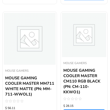
MOUSE GAMERS
MOUSE GAMING
MOUSE GAMERS
COOLER MASTER
MOUSE GAMING
CM110 RGB BLACK
COOLER MASTER MM711
(PN: CM-110-
WHITE MATTE (PN: MM-
KKWO1)
711-WWOL1)
Valorado
Valorado
$ 28.15
con
$ 56.11
con
0