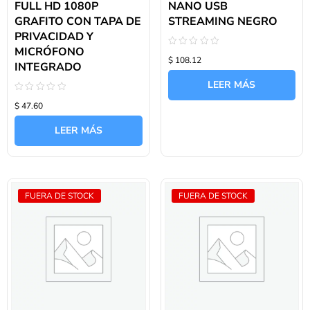
FULL HD 1080P
NANO USB
GRAFITO CON TAPA DE
STREAMING NEGRO
PRIVACIDAD Y
MICRÓFONO
Valorado
$ 108.12
con
INTEGRADO
0
de
LEER MÁS
5
Valorado
$ 47.60
con
0
de
LEER MÁS
5
FUERA DE STOCK
FUERA DE STOCK