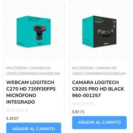
MULTIMEDIA, CAMARA DE
MULTIMEDIA, CAMARA DE
VIDEO CONFERENCIA/WEBCAM
VIDEO CONFERENCIA/WEBCAM
WEBCAM LOGITECH
CAMARA LOGITECH
C270 HD 720P/30FPS
C920S PRO HD BLACK
MICRÓFONO
960-001257
INTEGRADO
Valorado
$ 87.71
con
Valorado
0
$ 29.07
con
de
AÑADIR AL CARRITO
0
5
de
AÑADIR AL CARRITO
5