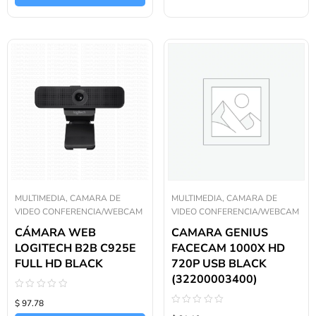
MULTIMEDIA, CAMARA DE
MULTIMEDIA, CAMARA DE
VIDEO CONFERENCIA/WEBCAM
VIDEO CONFERENCIA/WEBCAM
CÁMARA WEB
CAMARA GENIUS
LOGITECH B2B C925E
FACECAM 1000X HD
FULL HD BLACK
720P USB BLACK
(32200003400)
Valorado
$ 97.78
con
Valorado
0