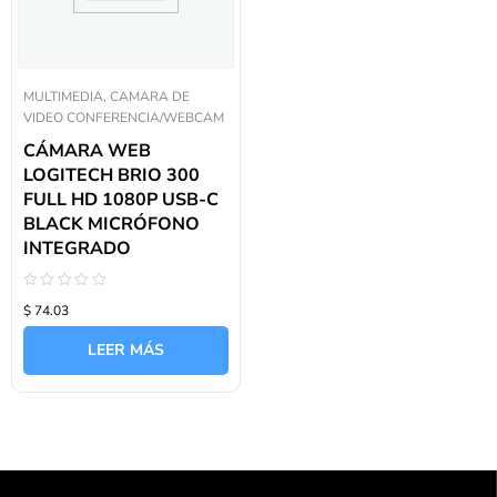
MULTIMEDIA, CAMARA DE
VIDEO CONFERENCIA/WEBCAM
CÁMARA WEB
LOGITECH BRIO 300
FULL HD 1080P USB-C
BLACK MICRÓFONO
INTEGRADO
Valorado
$ 74.03
con
0
de
LEER MÁS
5