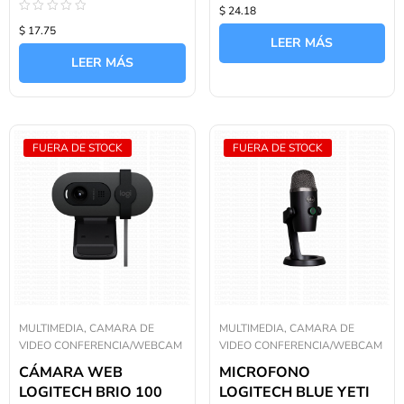
Valorado
$ 24.18
con
Valorado
0
$ 17.75
con
de
LEER MÁS
0
5
de
LEER MÁS
5
FUERA DE STOCK
FUERA DE STOCK
MULTIMEDIA, CAMARA DE
MULTIMEDIA, CAMARA DE
VIDEO CONFERENCIA/WEBCAM
VIDEO CONFERENCIA/WEBCAM
CÁMARA WEB
MICROFONO
LOGITECH BRIO 100
LOGITECH BLUE YETI