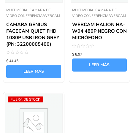
MULTIMEDIA, CAMARA DE
MULTIMEDIA, CAMARA DE
VIDEO CONFERENCIA/WEBCAM
VIDEO CONFERENCIA/WEBCAM
CAMARA GENIUS
WEBCAM HALION HA-
FACECAM QUIET FHD
W04 480P NEGRO CON
1080P USB IRON GREY
MICRÓFONO
(PN: 32200005400)
Valorado
$ 8.97
con
Valorado
0
$ 44.45
con
de
LEER MÁS
0
5
de
LEER MÁS
5
FUERA DE STOCK