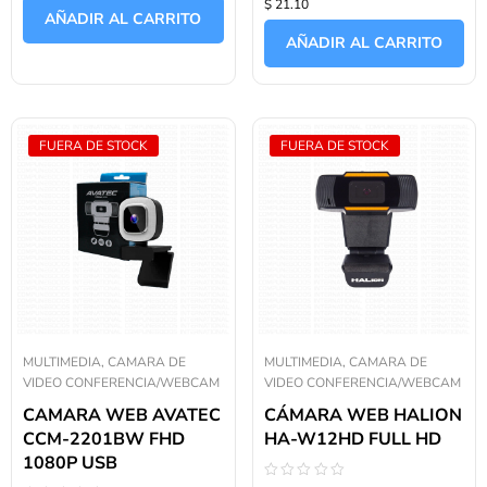
$ 21.10
con
de
AÑADIR AL CARRITO
0
5
de
AÑADIR AL CARRITO
5
FUERA DE STOCK
FUERA DE STOCK
MULTIMEDIA, CAMARA DE
MULTIMEDIA, CAMARA DE
VIDEO CONFERENCIA/WEBCAM
VIDEO CONFERENCIA/WEBCAM
CAMARA WEB AVATEC
CÁMARA WEB HALION
CCM-2201BW FHD
HA-W12HD FULL HD
1080P USB