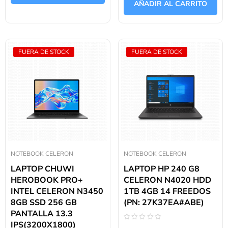
AÑADIR AL CARRITO
5
FUERA DE STOCK
FUERA DE STOCK
NOTEBOOK CELERON
NOTEBOOK CELERON
LAPTOP CHUWI
LAPTOP HP 240 G8
HEROBOOK PRO+
CELERON N4020 HDD
INTEL CELERON N3450
1TB 4GB 14 FREEDOS
8GB SSD 256 GB
(PN: 27K37EA#ABE)
PANTALLA 13.3
IPS(3200X1800)
Valorado