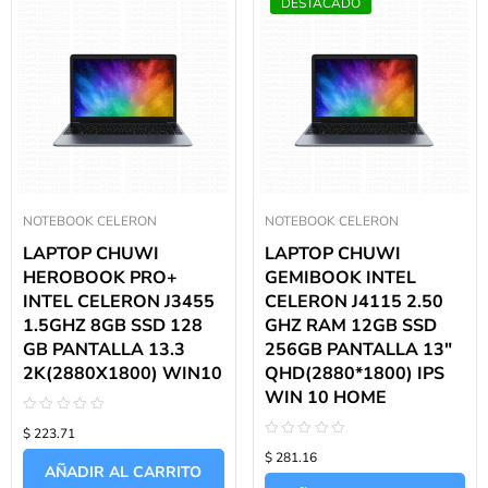
DESTACADO
NOTEBOOK CELERON
NOTEBOOK CELERON
LAPTOP CHUWI
LAPTOP CHUWI
HEROBOOK PRO+
GEMIBOOK INTEL
INTEL CELERON J3455
CELERON J4115 2.50
1.5GHZ 8GB SSD 128
GHZ RAM 12GB SSD
GB PANTALLA 13.3
256GB PANTALLA 13″
2K(2880X1800) WIN10
QHD(2880*1800) IPS
WIN 10 HOME
Valorado
$ 223.71
con
Valorado
0
$ 281.16
con
de
AÑADIR AL CARRITO
0
5
de