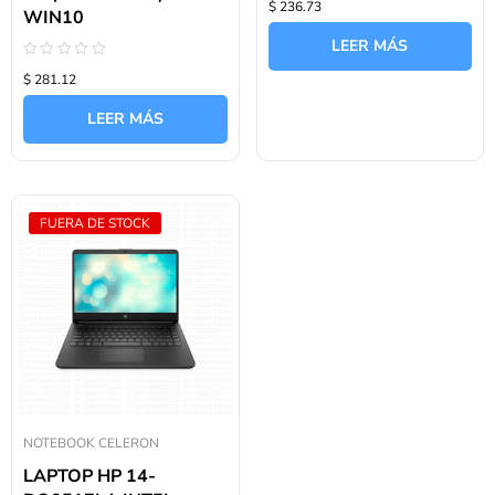
$ 236.73
con
WIN10
0
de
LEER MÁS
5
Valorado
$ 281.12
con
0
de
LEER MÁS
5
FUERA DE STOCK
NOTEBOOK CELERON
LAPTOP HP 14-