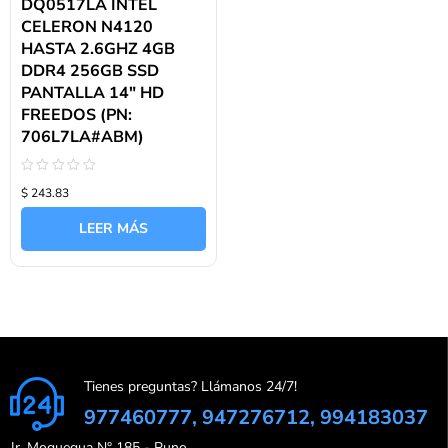
DQ0517LA INTEL
CELERON N4120
HASTA 2.6GHZ 4GB
DDR4 256GB SSD
PANTALLA 14″ HD
FREEDOS (PN:
706L7LA#ABM)
Valorado
$ 243.83
con
0
de
LEER MÁS
5
Tienes preguntas? Llámanos 24/7!
977460777, 947276712, 994183037
Jr. Moquegua N° 185 - Puno