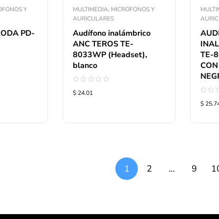
OFONOS Y
MULTIMEDIA, MICROFONOS Y
MULTI
AURICULARES
AURI
ODA PD-
Audífono inalámbrico
AUD
ANC TEROS TE-
INA
8033WP (Headset),
TE-
blanco
CON
NEG
Valorado
$ 24.01
con
Valo
0
$ 25.7
con
de
0
5
de
5
1
2
…
9
1