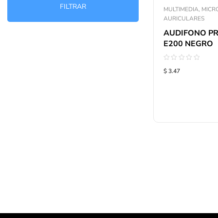
FILTRAR
MULTIMEDIA, MICR
AURICULARES
AUDIFONO PR
E200 NEGRO
Valorado
$ 3.47
con
0
de
5