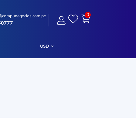
0
@compunegocios.com.pe
60777
USD