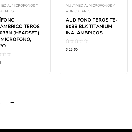
MEDIA, MICROFONOS Y
MULTIMEDIA, MICROFONOS Y
CULARES
AURICULARES
ÍFONO
AUDíFONO TEROS TE-
LÁMBRICO TEROS
8038 BLK TITANIUM
8033N (HEADSET)
INALÁMBRICOS
 MICRÓFONO,
RO
Valorado
$ 23.60
con
0
de
rado
5
4
→
0