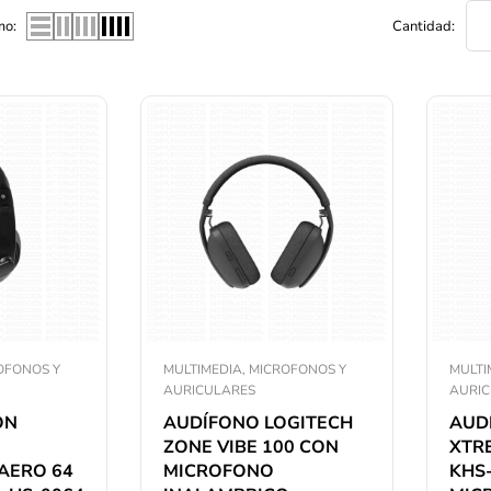
mo:
Cantidad:
OFONOS Y
MULTIMEDIA, MICROFONOS Y
MULTI
AURICULARES
AURI
ON
AUDÍFONO LOGITECH
AUD
ZONE VIBE 100 CON
XTR
AERO 64
MICROFONO
KHS