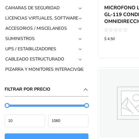
MICROFONO L
CAMARAS DE SEGURIDAD
GL-119 CON
LICENCIAS VIRTUALES, SOFTWARE
OMNIDIRECC
ACCESORIOS / MISCELANEOS
Valorado
SUMINISTROS
$ 4.50
con
0
de
UPS / ESTABILIZADORES
5
CABLEADO ESTRUCTURADO
PIZARRA Y MONITORES INTERACIVOS
FILTRAR POR PRECIO