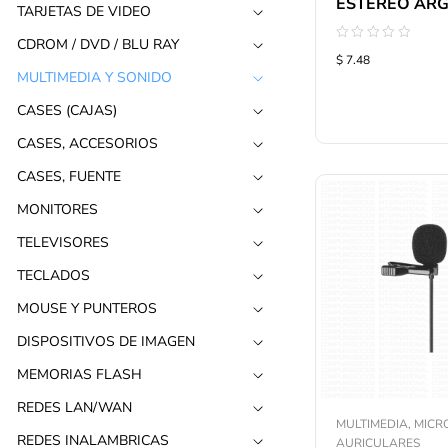
ESTÉREO ARG
TARJETAS DE VIDEO
CDROM / DVD / BLU RAY
Valorado
$ 7.48
con
0
MULTIMEDIA Y SONIDO
de
5
CASES (CAJAS)
CASES, ACCESORIOS
CASES, FUENTE
MONITORES
TELEVISORES
TECLADOS
MOUSE Y PUNTEROS
DISPOSITIVOS DE IMAGEN
MEMORIAS FLASH
REDES LAN/WAN
MULTIMEDIA, MICR
REDES INALAMBRICAS
AURICULARES