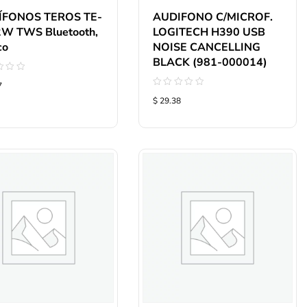
ÍFONOS TEROS TE-
AUDIFONO C/MICROF.
W TWS Bluetooth,
LOGITECH H390 USB
co
NOISE CANCELLING
BLACK (981-000014)
rado
7
Valorado
$ 29.38
con
0
de
5