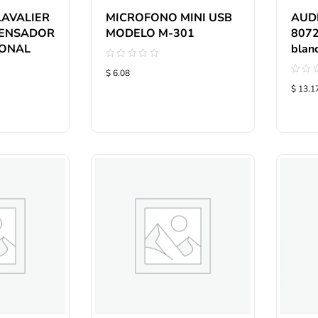
AVALIER
MICROFONO MINI USB
AUD
DENSADOR
MODELO M-301
8072
IONAL
blan
Valorado
$ 6.08
con
Valo
0
$ 13.1
con
de
0
5
de
5