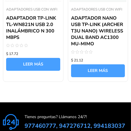
ADAPTADORES USB CON WIFI
ADAPTADORES USB CON WIFI
ADAPTADOR TP-LINK
ADAPTADOR NANO
TL-WN821N USB 2.0
USB TP-LINK (ARCHER
INALÁMBRICO N 300
T3U NANO) WIRELESS
MBPS
DUAL BAND AC1300
MU-MIMO
Valorado
$ 17.72
con
Valorado
0
$ 21.12
con
de
LEER MÁS
0
5
de
LEER MÁS
5
Tienes preguntas? Llámanos 24/7!
977460777, 947276712, 994183037