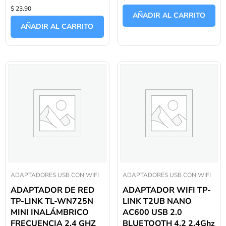
Valorado
0
$ 23.90
con
de
AÑADIR AL CARRITO
0
5
de
AÑADIR AL CARRITO
5
ADAPTADORES USB CON WIFI
ADAPTADORES USB CON WIFI
ADAPTADOR DE RED
ADAPTADOR WIFI TP-
TP-LINK TL-WN725N
LINK T2UB NANO
MINI INALÁMBRICO
AC600 USB 2.0
FRECUENCIA 2.4 GHZ
BLUETOOTH 4.2 2.4Ghz