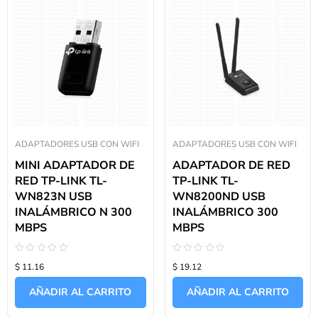
ADAPTADORES USB CON WIFI
ADAPTADORES USB CON WIFI
MINI ADAPTADOR DE
ADAPTADOR DE RED
RED TP-LINK TL-
TP-LINK TL-
WN823N USB
WN8200ND USB
INALÁMBRICO N 300
INALÁMBRICO 300
MBPS
MBPS
Valorado
Valorado
$ 11.16
$ 19.12
con
con
0
0
de
de
AÑADIR AL CARRITO
AÑADIR AL CARRITO
5
5