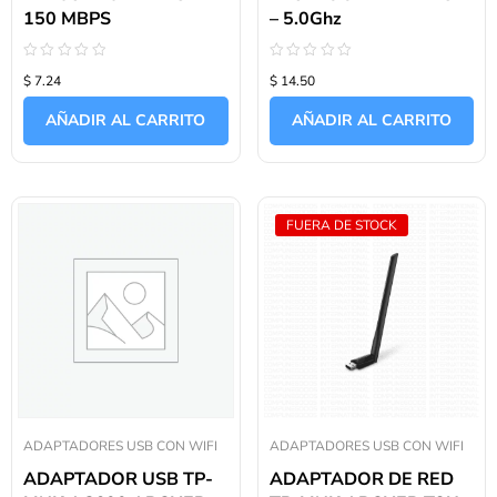
150 MBPS
– 5.0Ghz
Valorado
Valorado
$ 7.24
$ 14.50
con
con
0
0
de
de
AÑADIR AL CARRITO
AÑADIR AL CARRITO
5
5
FUERA DE STOCK
ADAPTADORES USB CON WIFI
ADAPTADORES USB CON WIFI
ADAPTADOR USB TP-
ADAPTADOR DE RED