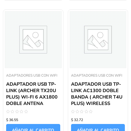
ADAPTADORES USB CON WIFI
ADAPTADORES USB CON WIFI
ADAPTADOR USB TP-
ADAPTADOR USB TP-
LINK (ARCHER TX20U
LINK AC1300 DOBLE
PLUS) WI-FI 6 AX1800
BANDA ( ARCHER T4U
DOBLE ANTENA
PLUS) WIRELESS
Valorado
Valorado
$ 36.55
$ 32.72
con
con
0
0
de
de
AÑADIR AL CARRITO
AÑADIR AL CARRITO
5
5