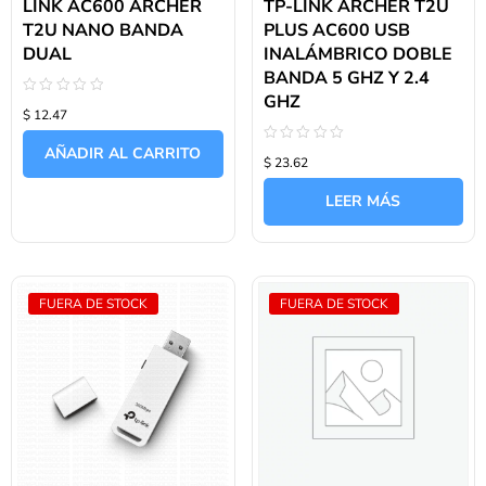
LINK AC600 ARCHER
TP-LINK ARCHER T2U
T2U NANO BANDA
PLUS AC600 USB
DUAL
INALÁMBRICO DOBLE
BANDA 5 GHZ Y 2.4
GHZ
Valorado
$ 12.47
con
0
de
AÑADIR AL CARRITO
Valorado
5
$ 23.62
con
0
de
LEER MÁS
5
FUERA DE STOCK
FUERA DE STOCK