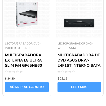
LECTOR/GRABADOR DVD-
LECTOR/GRABADOR DVD-
WRITER EXTERNO
WRITER SATA
MULTIGRABADORA
MULTIGRABADORA DE
EXTERNA LG ULTRA
DVD ASUS DRW-
SLIM P/N GP65NB60
24F1ST INTERNO SATA
Valorado
Valorado
$ 34.30
$ 22.19
con
con
0
0
de
de
AÑADIR AL CARRITO
LEER MÁS
5
5