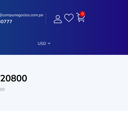
0
@compunegocios.com.pe
60777
USD
-20800
800