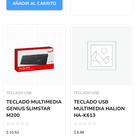
de
AÑADIR AL CARRITO
5
TECLADO USB
TECLADO USB
TECLADO MULTIMEDIA
TECLADO USB
GENIUS SLIMSTAR
MULTIMEDIA HALION
M200
HA-K613
Valorado
Valorado
$ 10.53
$ 6.88
con
con