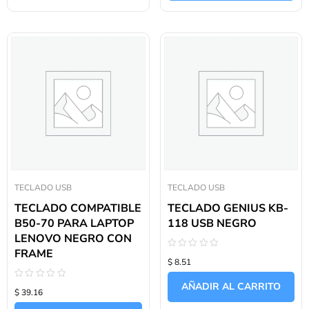
TECLADO USB
TECLADO USB
TECLADO COMPATIBLE
TECLADO GENIUS KB-
B50-70 PARA LAPTOP
118 USB NEGRO
LENOVO NEGRO CON
FRAME
Valorado
$ 8.51
con
0
de
AÑADIR AL CARRITO
Valorado
5
$ 39.16
con
0