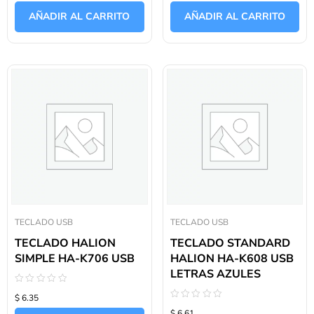
0
0
de
de
AÑADIR AL CARRITO
AÑADIR AL CARRITO
5
5
TECLADO USB
TECLADO USB
TECLADO HALION
TECLADO STANDARD
SIMPLE HA-K706 USB
HALION HA-K608 USB
LETRAS AZULES
Valorado
$ 6.35
con
Valorado
0
$ 6.61