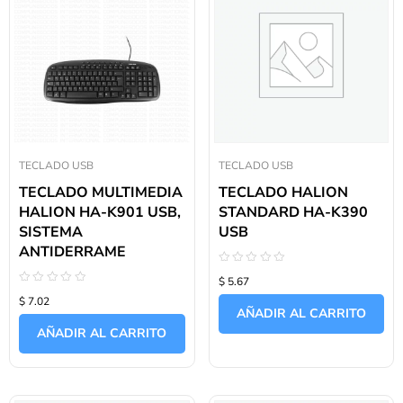
TECLADO USB
TECLADO USB
TECLADO MULTIMEDIA
TECLADO HALION
HALION HA-K901 USB,
STANDARD HA-K390
SISTEMA
USB
ANTIDERRAME
Valorado
$ 5.67
con
Valorado
0
$ 7.02
con
de
AÑADIR AL CARRITO
0
5
de
AÑADIR AL CARRITO
5