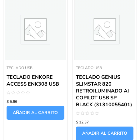
TECLADO USB
TECLADO USB
TECLADO ENKORE
TECLADO GENIUS
ACCESS ENK308 USB
SLIMSTAR 820
RETROILUMINADO AI
COPILOT USB SP
Valorado
$ 5.66
con
BLACK (31310055401)
0
de
AÑADIR AL CARRITO
5
Valorado
$ 12.37
con
0
de
AÑADIR AL CARRITO
5