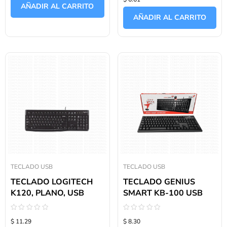
con
de
AÑADIR AL CARRITO
0
5
de
AÑADIR AL CARRITO
5
TECLADO USB
TECLADO USB
TECLADO LOGITECH
TECLADO GENIUS
K120, PLANO, USB
SMART KB-100 USB
Valorado
Valorado
$ 11.29
$ 8.30
con
con