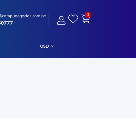
0
@compunegocios.com.pe
60777
USD