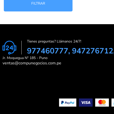
FILTRAR
Tienes preguntas? Llámanos 24/7!
977460777, 947276712
Jr. Moquegua N° 185 - Puno
ventas@compunegocios.com.pe