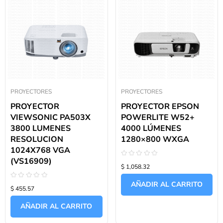
PROYECTORES
PROYECTORES
PROYECTOR
PROYECTOR EPSON
VIEWSONIC PA503X
POWERLITE W52+
3800 LUMENES
4000 LÚMENES
RESOLUCION
1280×800 WXGA
1024X768 VGA
(VS16909)
Valorado
$ 1,058.32
con
0
de
AÑADIR AL CARRITO
Valorado
5
$ 455.57
con
0
de
AÑADIR AL CARRITO
5