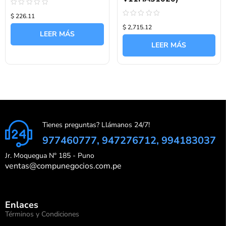
Valorado
$ 226.11
con
Valorado
0
$ 2,715.12
con
de
LEER MÁS
0
5
de
LEER MÁS
5
Tienes preguntas? Llámanos 24/7!
977460777, 947276712, 994183037
Jr. Moquegua N° 185 - Puno
ventas@compunegocios.com.pe
Enlaces
Términos y Condiciones