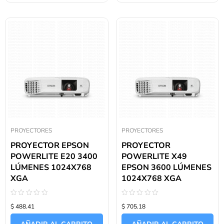
PROYECTORES
PROYECTORES
PROYECTOR EPSON
PROYECTOR
POWERLITE E20 3400
POWERLITE X49
LÚMENES 1024X768
EPSON 3600 LÚMENES
XGA
1024X768 XGA
Valorado
Valorado
$ 488.41
$ 705.18
con
con
0
0
de
de