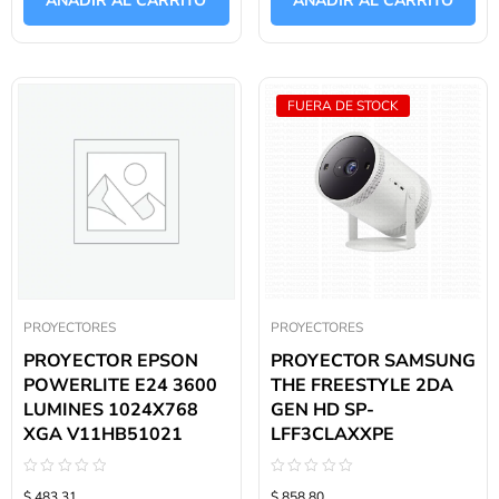
AÑADIR AL CARRITO
AÑADIR AL CARRITO
5
5
FUERA DE STOCK
PROYECTORES
PROYECTORES
PROYECTOR EPSON
PROYECTOR SAMSUNG
POWERLITE E24 3600
THE FREESTYLE 2DA
LUMINES 1024X768
GEN HD SP-
XGA V11HB51021
LFF3CLAXXPE
Valorado
Valorado
$ 483.31
$ 858.80
con
con