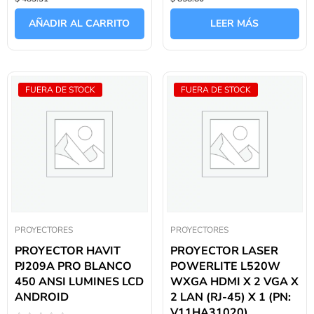
0
0
de
de
AÑADIR AL CARRITO
LEER MÁS
5
5
FUERA DE STOCK
FUERA DE STOCK
PROYECTORES
PROYECTORES
PROYECTOR HAVIT
PROYECTOR LASER
PJ209A PRO BLANCO
POWERLITE L520W
450 ANSI LUMINES LCD
WXGA HDMI X 2 VGA X
ANDROID
2 LAN (RJ-45) X 1 (PN:
V11HA31020)