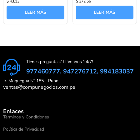
$ 43.13
$ 372.56
con
con
0
0
de
de
LEER MÁS
LEER MÁS
5
5
Tienes preguntas? Llámanos 24/7!
977460777, 947276712, 994183037
Jr. Moquegua N° 185 - Puno
ventas@compunegocios.com.pe
Enlaces
Términos y Condiciones
Política de Privacidad