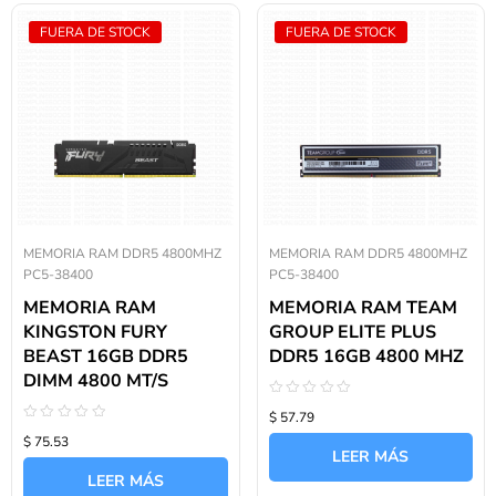
FUERA DE STOCK
FUERA DE STOCK
MEMORIA RAM DDR5 4800MHZ
MEMORIA RAM DDR5 4800MHZ
PC5-38400
PC5-38400
MEMORIA RAM
MEMORIA RAM TEAM
KINGSTON FURY
GROUP ELITE PLUS
BEAST 16GB DDR5
DDR5 16GB 4800 MHZ
DIMM 4800 MT/S
Valorado
$ 57.79
con
Valorado
0
$ 75.53
con
de
LEER MÁS
0
5
de
LEER MÁS
5