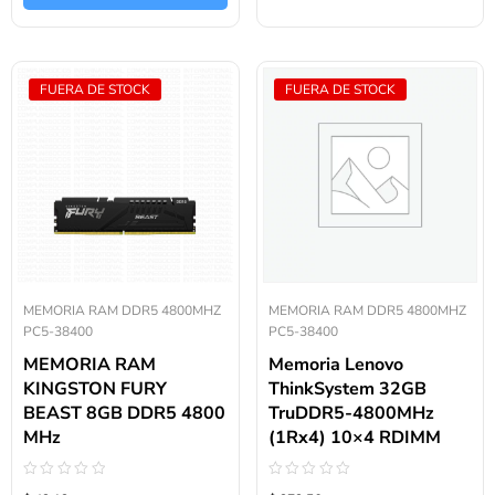
FUERA DE STOCK
FUERA DE STOCK
MEMORIA RAM DDR5 4800MHZ
MEMORIA RAM DDR5 4800MHZ
PC5-38400
PC5-38400
MEMORIA RAM
Memoria Lenovo
KINGSTON FURY
ThinkSystem 32GB
BEAST 8GB DDR5 4800
TruDDR5-4800MHz
MHz
(1Rx4) 10×4 RDIMM
Valorado
Valorado