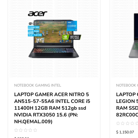
NOTEBOOK GAMING INTEL
NOTEBOOK 
LAPTOP GAMER ACER NITRO 5
LAPTOP
AN515-57-55A6 INTEL CORE i5
LEGION 5
11400H 12GB RAM 512gb ssd
RAM SSD
NVIDIA RTX3050 15.6 (PN:
82RC00
NH.QEMAL.009)
Valorado
$ 1,150.07
con
Valorado
0