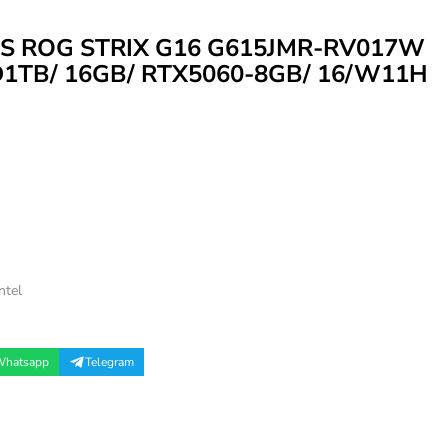
S ROG STRIX G16 G615JMR-RV017W
D1TB/ 16GB/ RTX5060-8GB/ 16/W11H
ntel
hatsapp
Telegram