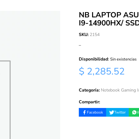
NB LAPTOP ASU
I9-14900HX/ SS
SKU:
2154
–
Disponibilidad
:
Sin existencias
$ 2,285.52
Categoría:
Notebook Gaming I
Compartir:
Facebook
Twitter
W