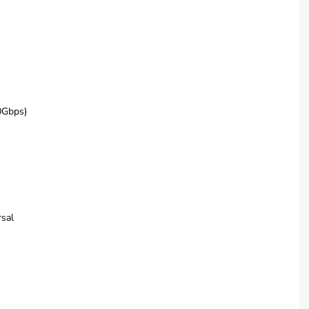
0Gbps)
sal