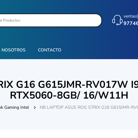
ventas
9774
NOSOTROS
CONTACTO
IX G16 G615JMR-RV017W I9
RTX5060-8GB/ 16/W11H
k Gaming Intel
NB LAPTOP ASUS ROG STRIX G16 G615JMR-RV0