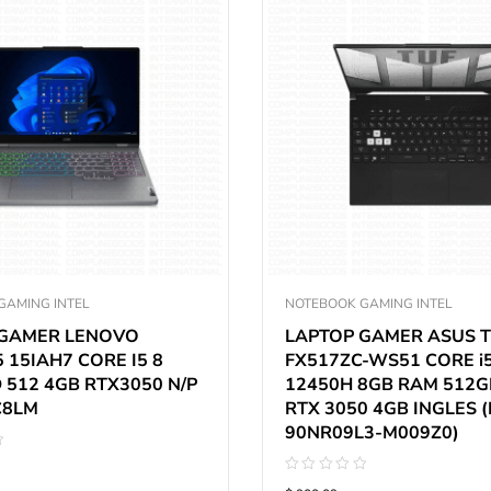
GAMING INTEL
NOTEBOOK GAMING INTEL
 GAMER LENOVO
LAPTOP GAMER ASUS 
 15IAH7 CORE I5 8
FX517ZC-WS51 CORE i
 512 4GB RTX3050 N/P
12450H 8GB RAM 512G
C8LM
RTX 3050 4GB INGLES (
90NR09L3-M009Z0)
Valorado