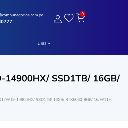
0
@compunegocios.com.pe
60777
USD
-14900HX/ SSD1TB/ 16GB/
17W I9-14900HX/ SSD1TB/ 16GB/ RTX5060-8GB/ 16/W11H