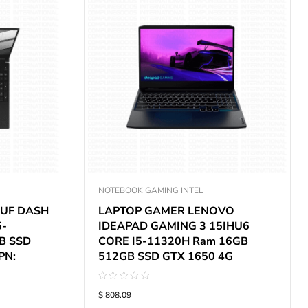
NOTEBOOK GAMING INTEL
TUF DASH
LAPTOP GAMER LENOVO
5-
IDEAPAD GAMING 3 15IHU6
B SSD
CORE I5-11320H Ram 16GB
PN:
512GB SSD GTX 1650 4G
Valorado
$ 808.09
con
0