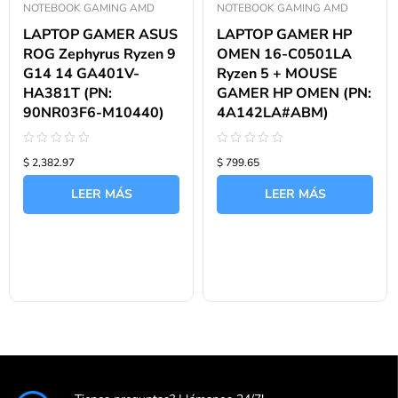
NOTEBOOK GAMING AMD
NOTEBOOK GAMING AMD
LAPTOP GAMER ASUS
LAPTOP GAMER HP
ROG Zephyrus Ryzen 9
OMEN 16-C0501LA
G14 14 GA401V-
Ryzen 5 + MOUSE
HA381T (PN:
GAMER HP OMEN (PN:
90NR03F6-M10440)
4A142LA#ABM)
Valorado
Valorado
$ 2,382.97
$ 799.65
con
con
0
0
de
de
LEER MÁS
LEER MÁS
5
5