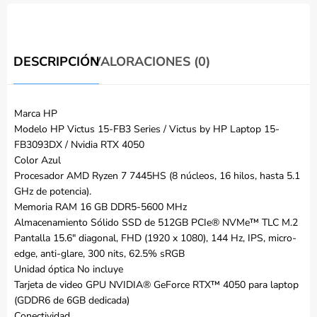
DESCRIPCIÓN
VALORACIONES (0)
Marca HP
Modelo HP Victus 15-FB3 Series / Victus by HP Laptop 15-
FB3093DX / Nvidia RTX 4050
Color Azul
Procesador AMD Ryzen 7 7445HS (8 núcleos, 16 hilos, hasta 5.1
GHz de potencia).
Memoria RAM 16 GB DDR5-5600 MHz
Almacenamiento Sólido SSD de 512GB PCIe® NVMe™ TLC M.2
Pantalla 15.6″ diagonal, FHD (1920 x 1080), 144 Hz, IPS, micro-
edge, anti-glare, 300 nits, 62.5% sRGB
Unidad óptica No incluye
Tarjeta de video GPU NVIDIA® GeForce RTX™ 4050 para laptop
(GDDR6 de 6GB dedicada)
Conectividad