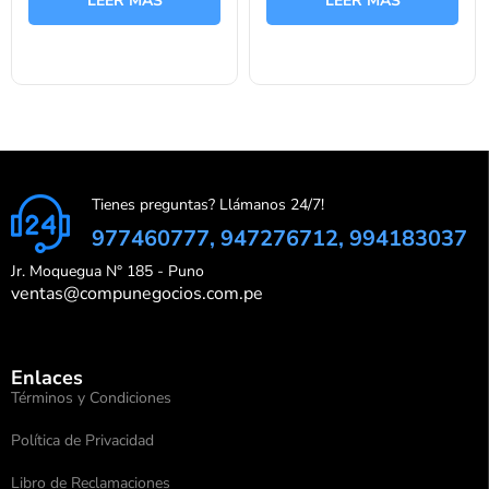
LEER MÁS
LEER MÁS
5
5
Tienes preguntas? Llámanos 24/7!
977460777, 947276712, 994183037
Jr. Moquegua N° 185 - Puno
ventas@compunegocios.com.pe
Enlaces
Términos y Condiciones
Política de Privacidad
Libro de Reclamaciones