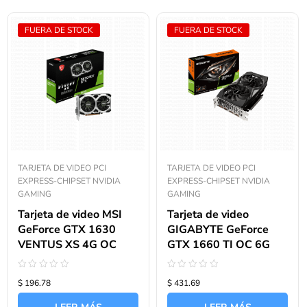
FUERA DE STOCK
FUERA DE STOCK
TARJETA DE VIDEO PCI
TARJETA DE VIDEO PCI
EXPRESS-CHIPSET NVIDIA
EXPRESS-CHIPSET NVIDIA
GAMING
GAMING
Tarjeta de video MSI
Tarjeta de video
GeForce GTX 1630
GIGABYTE GeForce
VENTUS XS 4G OC
GTX 1660 TI OC 6G
Valorado
Valorado
$ 196.78
$ 431.69
con
con
0
0
de
de